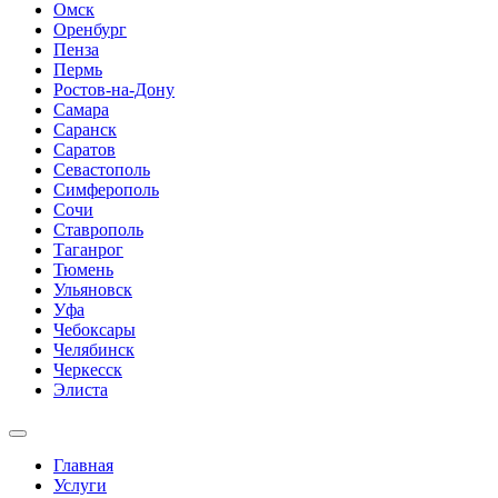
Омск
Оренбург
Пенза
Пермь
Ростов-на-Дону
Самара
Саранск
Саратов
Севастополь
Симферополь
Сочи
Ставрополь
Таганрог
Тюмень
Ульяновск
Уфа
Чебоксары
Челябинск
Черкесск
Элиста
Главная
Услуги