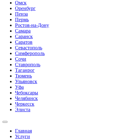
Омск
Оренбург
Пенза
Пермь
Ростов-на-Дону
Самара
Саранск
Саратов
Севастополь
Симферополь
Сочи
Ставрополь
Таганрог
Тюмень
Ульяновск
Уфа
Чебоксары
Челябинск
Черкесск
Элиста
Главная
Услуги