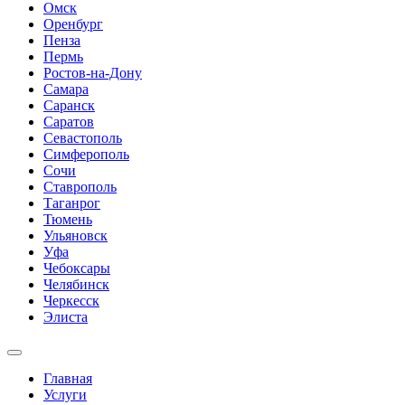
Омск
Оренбург
Пенза
Пермь
Ростов-на-Дону
Самара
Саранск
Саратов
Севастополь
Симферополь
Сочи
Ставрополь
Таганрог
Тюмень
Ульяновск
Уфа
Чебоксары
Челябинск
Черкесск
Элиста
Главная
Услуги