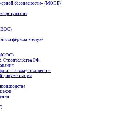
жарной безопасности» (МОПБ)
ожаротушения
ОВОС)
 атмосферном воздухе
(МООС)
е Строительства РФ
рования
ирно-газовому отоплению
ой документации
производства
 цехов
жения
У)