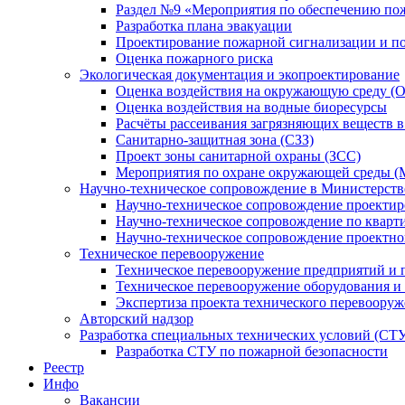
Раздел №9 «Мероприятия по обеспечению по
Разработка плана эвакуации
Проектирование пожарной сигнализации и п
Оценка пожарного риска
Экологическая документация и экопроектирование
Оценка воздействия на окружающую среду (
Оценка воздействия на водные биоресурсы
Расчёты рассеивания загрязняющих веществ в
Санитарно-защитная зона (СЗЗ)
Проект зоны санитарной охраны (ЗСС)
Мероприятия по охране окружающей среды 
Научно-техническое сопровождение в Министерств
Научно-техническое сопровождение проекти
Научно-техническое сопровождение по кварт
Научно-техническое сопровождение проектн
Техническое перевооружение
Техническое перевооружение предприятий и 
Техническое перевооружение оборудования и
Экспертиза проекта технического перевоору
Авторский надзор
Разработка специальных технических условий (СТ
Разработка СТУ по пожарной безопасности
Реестр
Инфо
Вакансии