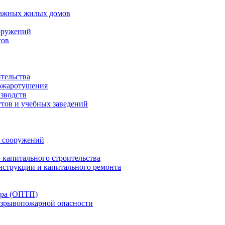
тажных жилых домов
оружений
сов
тельства
ожаротушения
зводств
утов и учебных заведений
и сооружений
 капитального строительства
нструкции и капитального ремонта
ара (ОПТП)
взрывопожарной опасности