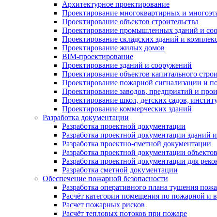
Архитектурное проектирование
Проектирование многоквартирных и многоэ
Проектирование объектов строительства
Проектирование промышленных зданий и со
Проектирование складских зданий и комплек
Проектирование жилых домов
BIM-проектирование
Проектирование зданий и сооружений
Проектирование объектов капитального строи
Проектирование пожарной сигнализации и п
Проектирование заводов, предприятий и прои
Проектирование школ, детских садов, инстит
Проектирование коммерческих зданий
Разработка документации
Разработка проектной документации
Разработка проектной документации зданий 
Разработка проектно-сметной документации
Разработка проектной документации объектов
Разработка проектной документации для реко
Разработка сметной документации
Обеспечение пожарной безопасности
Разработка оперативного плана тушения пож
Расчёт категории помещения по пожарной и 
Расчет пожарных рисков
Расчёт тепловых потоков при пожаре