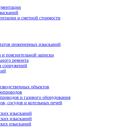
кументации
зысканий
ентации и сметной стоимости
ьтатов инженерных изысканий
и и пояснительной записки
ьного ремонта
и сооружений
ний
изводственных объектов
бопроводов
проводов и газового оборудования
в, сосудов и котельных печей
еских изысканий
еских изысканий
ских изысканий